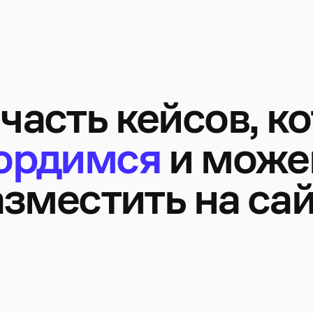
 часть кейсов, 
ордимся
и мож
зместить на са