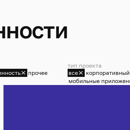
н
н
о
с
т
и
тип проекта
нность
прочее
все
корпоративный
мобильные приложен