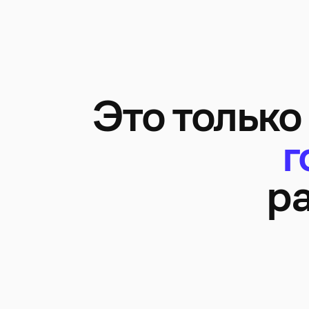
Это только
г
ра