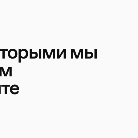
которыми мы
ем
йте