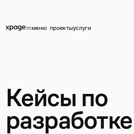
м
е
н
ю
проекты
услуги
К
е
й
с
ы
п
о
р
а
з
р
а
б
о
т
к
е