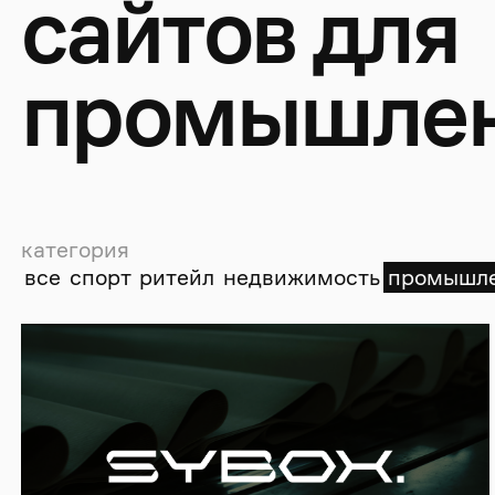
с
а
й
т
о
в
д
л
я
п
р
о
м
ы
ш
л
е
категория
все
спорт
ритейл
недвижимость
промышле