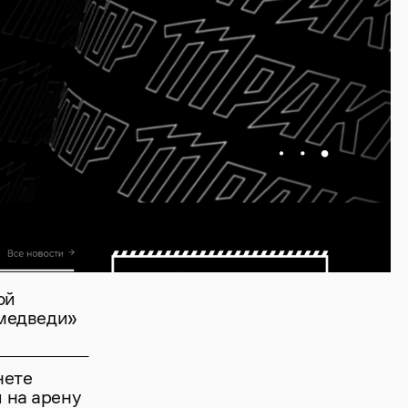
ой
 медведи»
нете
 на арену