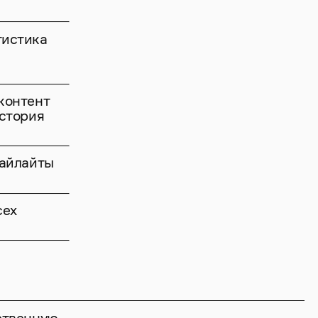
тистика
контент
история
хайлайты
сех
бственную