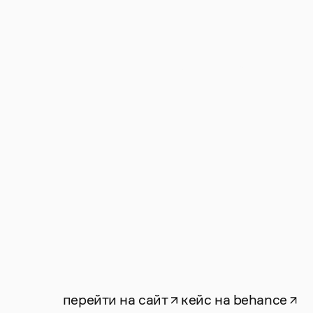
контакты
стать клиентом
перейти на сайт
кейс на behance