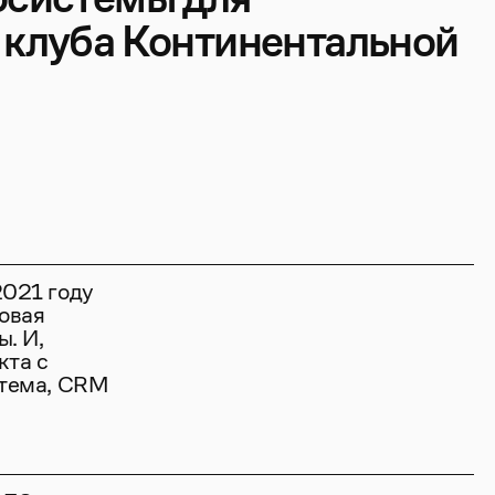
 клуба Континентальной
2021 году
овая
ы. И,
кта с
стема, CRM