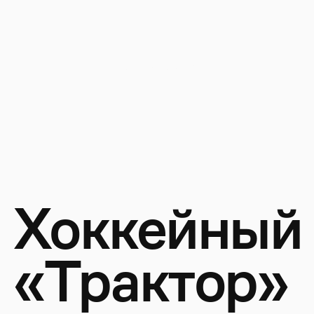
м
е
н
ю
проекты
услуги
Х
о
к
к
е
й
н
ы
й
«
Т
р
а
к
т
о
р
»